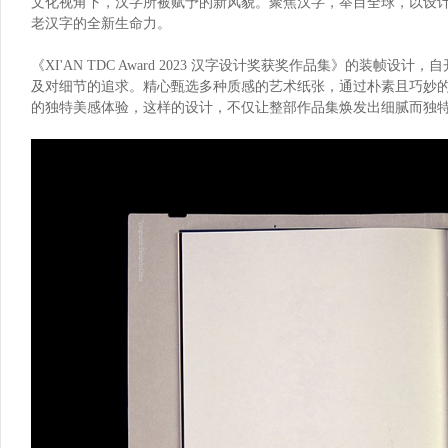
文化视角下，汉字所被赋予的新风貌。聚焦汉字，举目全球，以设
老汉字的全新生命力。
《XI'AN TDC Award 2023 汉字设计奖获奖作品集》的装
及对细节的追求。精心甄选多种质感的艺术纸张，通过朴素且巧妙
的独特美感体验，这样的设计，不仅让整部作品集焕发出细腻而独