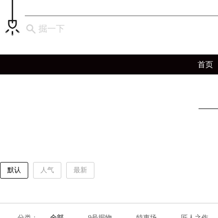
掘一下
首页
默认
人气
最新
分类：
全部
9号掘物
特惠场
匠人之作