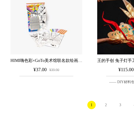
HIMI嗨色彩×GoTo美术馆联名款绘画套装CC净味马克笔7色艺术涂色画卡5张学生美术绘画专用涂鸦彩笔画笔套装
¥37.00
¥115.00
¥39.90
1
2
3